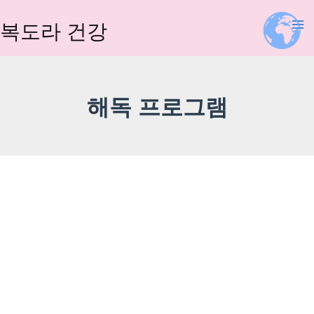
콘
텐
복도라 건강
츠
로
건
너
해독 프로그램
뛰
기