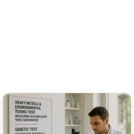
기
능
의
학
(Functional
Medicine)