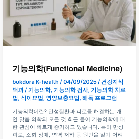
기능의학(Functional Medicine)
bokdora K-health
/
04/09/2025
/
건강지식
백과
/
기능의학
,
기능의학 검사
,
기능의학 치료
법
,
식이요법
,
영양보충요법
,
해독 프로그램
기능의학이란? 만성질환과 피로를 해결하는 개
인 맞춤 의학의 모든 것 최근 들어 기능의학에 대
한 관심이 빠르게 증가하고 있습니다. 특히 만성
피로, 소화 장애, 면역 저하 등 원인을 알기 어려