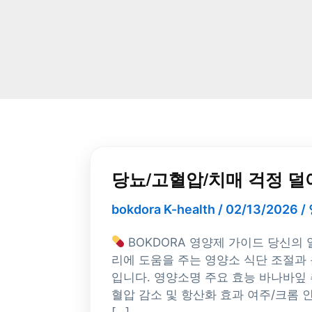
콘
텐
츠
로
건
너
뛰
기
당
뇨/
당뇨/고혈압/치매 걱정 덜
고
혈
bokdora K-health
/
02/13/2026
/
압/
치
BOKDORA 영양제 가이드 당신의
매
리에 도움을 주는 영양소 식단 조절과
걱
입니다. 영양소명 주요 효능 바나바잎 
정
혈압 감소 및 항산화 효과 여주/크롬 
덜
[…]