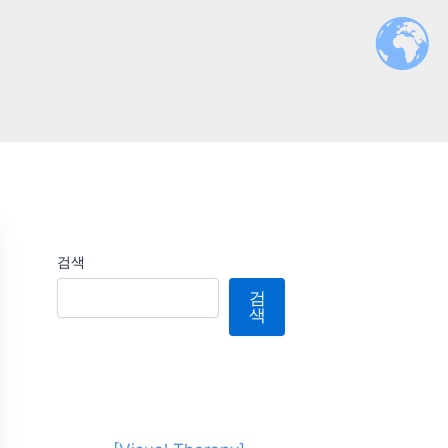
검색
검
색