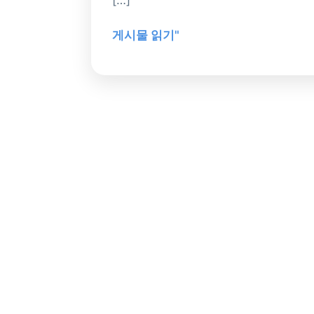
어
주
게시물 읽기"
는
핵
심
영
양
성
분
가
이
드