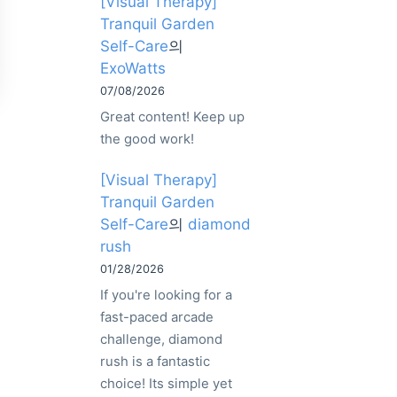
[Visual Therapy]
Tranquil Garden
Self-Care
의
ExoWatts
07/08/2026
Great content! Keep up
the good work!
[Visual Therapy]
Tranquil Garden
Self-Care
의
diamond
rush
01/28/2026
If you're looking for a
fast-paced arcade
challenge, diamond
rush is a fantastic
choice! Its simple yet