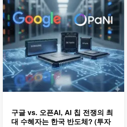
오
픈
AI,
AI
칩
전
쟁
의
최
대
수
혜
자
는
한
국
구글 vs. 오픈AI, AI 칩 전쟁의 최
반
대 수혜자는 한국 반도체? (투자
도