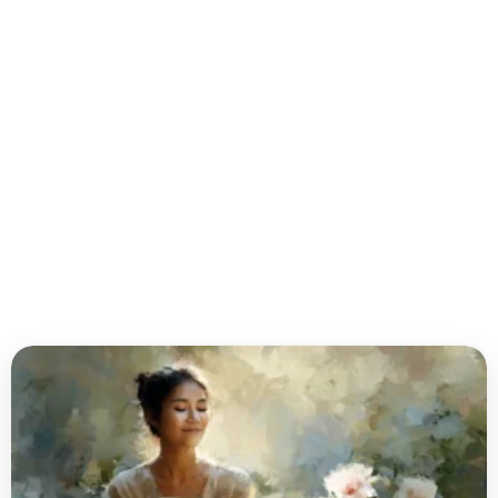
[Visual
Therapy]
Tranquil
Garden
Self-
Care