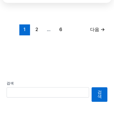
1
2
…
6
다음
→
검색
검
색