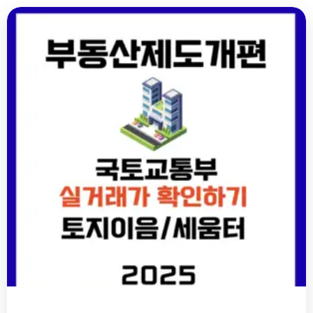
급
변
하
는
부
동
산
시
장,
국
토
부
실
거
래
가
로
리