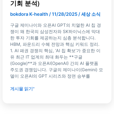
기회 분석)
체?
(투
bokdora K-health
/
11/28/2025
/
세상 소식
자
기
구글 제미나이와 오픈AI GPT의 치열한 AI 칩 경
회
쟁이 왜 한국의 삼성전자와 SK하이닉스에 막대
분
한 투자 기회를 제공하는지 심층 분석합니다.
석)
HBM, 파운드리 수혜 전망과 핵심 키워드 정리.
1. AI 패권 경쟁의 핵심, ‘AI 칩 확보’가 중요한 이
유 최근 IT 업계의 최대 화두는 **구글
(Google)**과 오픈AI(OpenAI) 간의 AI 플랫폼
주도권 경쟁입니다. 구글의 제미나이(Gemini) 모
델이 오픈AI의 GPT 시리즈와 정면 승부를
게시물 읽기"