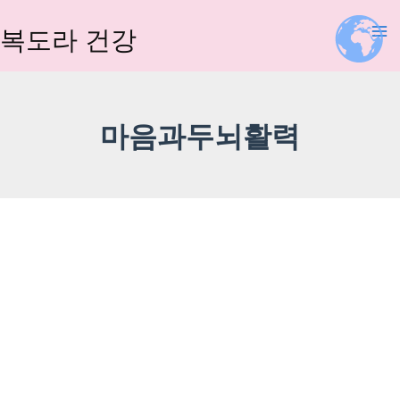
콘
텐
복도라 건강
츠
로
건
너
마음과두뇌활력
뛰
기