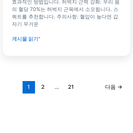
이
효과적인 방법입니다. 허벅지 근력 강화: 우리 몸
드:
의 혈당 70%는 허벅지 근육에서 소모됩니다. 스
혈
쿼트를 추천합니다. 주의사항: 혈압이 높다면 갑
당
자기 무거운
부
터
게시물 읽기"
치
매
예
방
까
지
1
2
…
21
다음
→