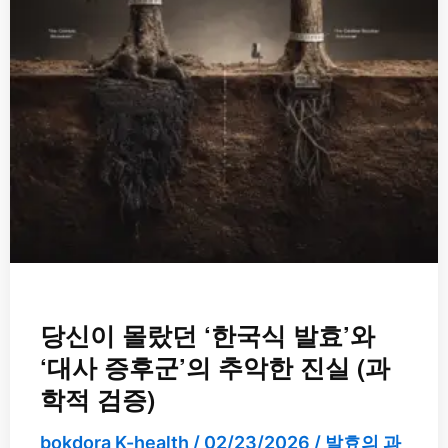
‘한
국
식
발
효’와
‘대
사
증
후
군’의
추
악
한
당신이 몰랐던 ‘한국식 발효’와
진
‘대사 증후군’의 추악한 진실 (과
실
학적 검증)
(과
학
bokdora K-health
/
02/23/2026
/
발효의 과