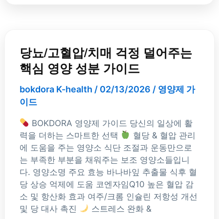
당
뇨/
당뇨/고혈압/치매 걱정 덜어주는
고
핵심 영양 성분 가이드
혈
압/
bokdora K-health
/
02/13/2026
/
영양제 가
치
이드
매
걱
BOKDORA 영양제 가이드 당신의 일상에 활
정
력을 더하는 스마트한 선택
혈당 & 혈압 관리
덜
에 도움을 주는 영양소 식단 조절과 운동만으로
어
는 부족한 부분을 채워주는 보조 영양소들입니
주
다. 영양소명 주요 효능 바나바잎 추출물 식후 혈
는
당 상승 억제에 도움 코엔자임Q10 높은 혈압 감
핵
소 및 항산화 효과 여주/크롬 인슐린 저항성 개선
심
및 당 대사 촉진
스트레스 완화 &
영