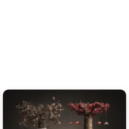
당
신
이
몰
랐
던