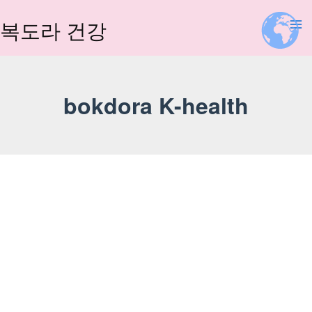
콘
텐
복도라 건강
츠
로
건
너
bokdora K-health
뛰
기