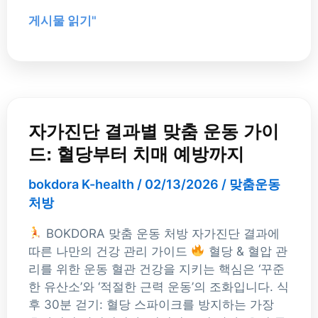
양
게시물 읽기"
성
분
가
이
드
자
가
자가진단 결과별 맞춤 운동 가이
진
드: 혈당부터 치매 예방까지
단
결
bokdora K-health
/
02/13/2026
/
맞춤운동
과
처방
별
맞
BOKDORA 맞춤 운동 처방 자가진단 결과에
춤
따른 나만의 건강 관리 가이드
혈당 & 혈압 관
운
리를 위한 운동 혈관 건강을 지키는 핵심은 ‘꾸준
동
한 유산소’와 ‘적절한 근력 운동’의 조화입니다. 식
가
후 30분 걷기: 혈당 스파이크를 방지하는 가장