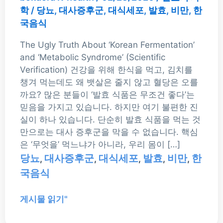
적
학
/
당뇨
,
대사증후군
,
대식세포
,
발효
,
비만
,
한
검
국음식
증)
The Ugly Truth About ‘Korean Fermentation’
and ‘Metabolic Syndrome’ (Scientific
Verification) 건강을 위해 한식을 먹고, 김치를
챙겨 먹는데도 왜 뱃살은 줄지 않고 혈당은 오를
까요? 많은 분들이 ‘발효 식품은 무조건 좋다’는
믿음을 가지고 있습니다. 하지만 여기 불편한 진
실이 하나 있습니다. 단순히 발효 식품을 먹는 것
만으로는 대사 증후군을 막을 수 없습니다. 핵심
은 ‘무엇을’ 먹느냐가 아니라, 우리 몸이 […]
당뇨
대사증후군
대식세포
발효
비만
한
,
,
,
,
,
국음식
게시물 읽기"