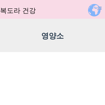
콘
텐
복도라 건강
츠
로
건
너
영양소
뛰
기