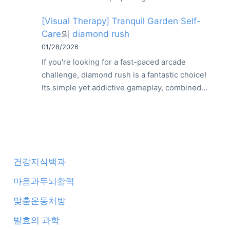
[Visual Therapy] Tranquil Garden Self-
Care
의
diamond rush
01/28/2026
If you're looking for a fast-paced arcade
challenge, diamond rush is a fantastic choice!
Its simple yet addictive gameplay, combined…
건강지식백과
마음과두뇌활력
맞춤운동처방
발효의 과학