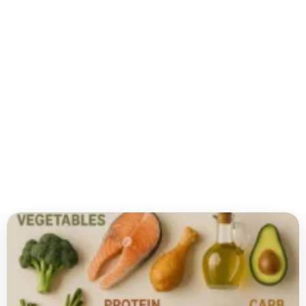
영
양
학
(Nutrition)