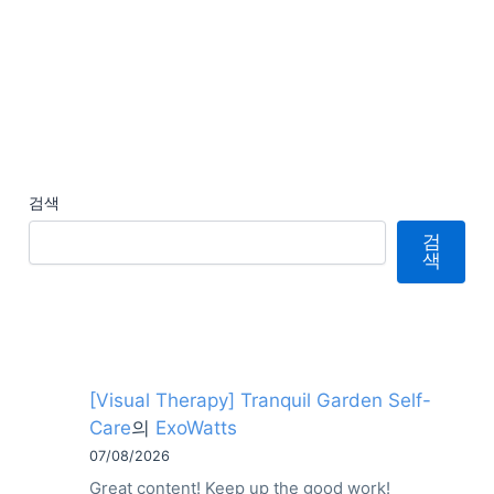
검색
검
색
[Visual Therapy] Tranquil Garden Self-
Care
의
ExoWatts
07/08/2026
Great content! Keep up the good work!