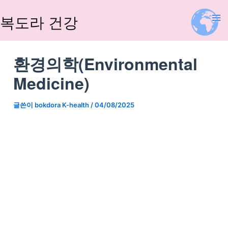
콘
텐
복도라 건강
츠
로
건
환경의학(Environmental
너
Medicine)
뛰
기
글쓴이
bokdora K-health
/
04/08/2025