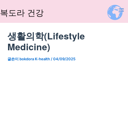
콘
텐
복도라 건강
츠
로
건
생활의학(Lifestyle
너
Medicine)
뛰
기
글쓴이
bokdora K-health
/
04/09/2025